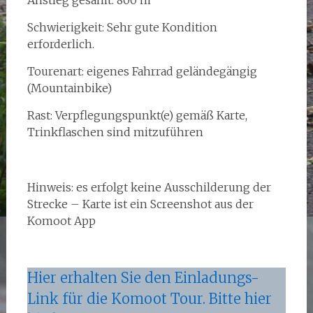
Anstieg gesamt: 800 m
Schwierigkeit: Sehr gute Kondition
erforderlich.
Tourenart: eigenes Fahrrad geländegängig
(Mountainbike)
Rast: Verpflegungspunkt(e) gemäß Karte,
Trinkflaschen sind mitzuführen
Hinweis: es erfolgt keine Ausschilderung der
Strecke – Karte ist ein Screenshot aus der
Komoot App
Hier erhalten Sie den Einladungs-
Link für die Komoot Tour. Bitte hier