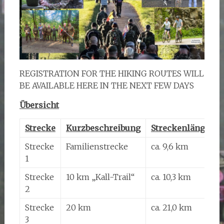
REGISTRATION FOR THE HIKING ROUTES WILL
BE AVAILABLE HERE IN THE NEXT FEW DAYS
Übersicht
Strecke
Kurzbeschreibung
Streckenlänge
Strecke
Familienstrecke
ca. 9,6 km
c
1
S
Strecke
10 km „Kall-Trail“
ca. 10,3 km
c
2
S
Strecke
20 km
ca. 21,0 km
c
3
S