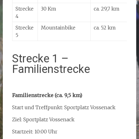
Strecke
30 Km
ca. 29,7 km
c
4
S
Strecke
Mountainbike
ca. 52 km
C
5
Strecke 1 –
Familienstrecke
Familienstrecke (ca. 9,5 km)
Start und Treffpunkt: Sportplatz Vossenack
Ziel: Sportplatz Vossenack
Startzeit: 10:00 Uhr