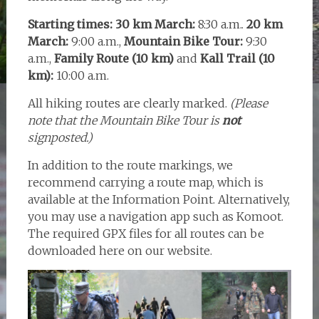
Starting times:
30 km March:
8:30 a.m..
20 km
March:
9:00 a.m.,
Mountain Bike Tour:
9:30
a.m.,
Family Route (10 km)
and
Kall Trail (10
km):
10:00 a.m.
All hiking routes are clearly marked.
(Please
note that the Mountain Bike Tour is
not
signposted.)
In addition to the route markings, we
recommend carrying a
route map, which is
available at the Information Point. Alternatively,
you may use a navigation app such as Komoot.
The required GPX files for all routes can be
downloaded here on our website.