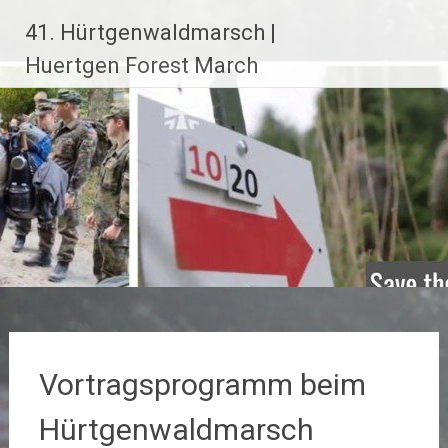
Zum
41. Hürtgenwaldmarsch |
Inhalt
springen
Huertgen Forest March
Vortragsprogramm beim
Hürtgenwaldmarsch