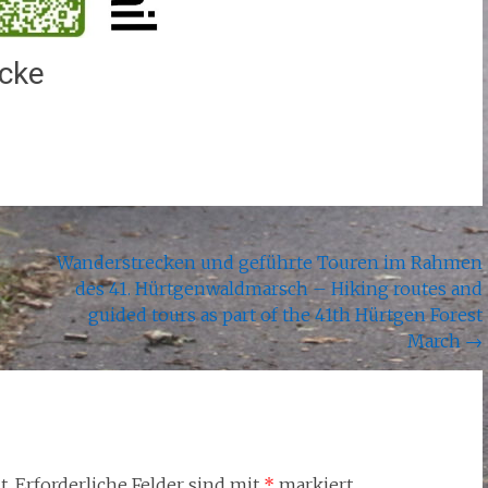
ecke
Wanderstrecken und geführte Touren im Rahmen
des 41. Hürtgenwaldmarsch – Hiking routes and
guided tours as part of the 41th Hürtgen Forest
March
→
t.
Erforderliche Felder sind mit
*
markiert