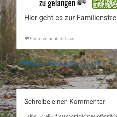
Hier geht es zur Familienstr
Kommentar hinterlassen
Beitragsnavigation
←
Das ist neu | Stempelheft und Urkunde
Schreibe einen Kommentar
Deine E-Mail-Adresse wird nicht veröffentlich