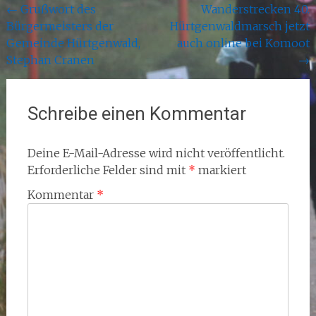
Beitragsnavigation
←
Grußwort des
Wanderstrecken 40.
Bürgermeisters der
Hürtgenwaldmarsch jetzt
Gemeinde Hürtgenwald,
auch online bei Komoot
Stephan Cranen
→
Schreibe einen Kommentar
Deine E-Mail-Adresse wird nicht veröffentlicht.
Erforderliche Felder sind mit
*
markiert
Kommentar
*