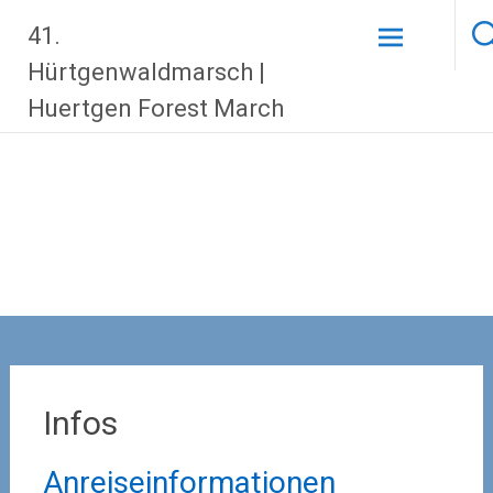
Zum
41.
Inhalt
springen
Hürtgenwaldmarsch |
Huertgen Forest March
Infos
Anreiseinformationen