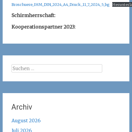
Broschuere_IHM_DIN_2024_A4_Druck_11_7_2024_5_bg
Herunterl
Schirmherrschaft:
Kooperationspartner 2023:
Suchen
nach:
Archiv
August 2026
Juli 2026