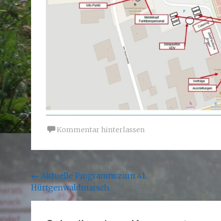
Kommentar hinterlassen
Beitragsnavigation
←
Aktuelle Programm zum 41.
Hürtgenwaldmarsch