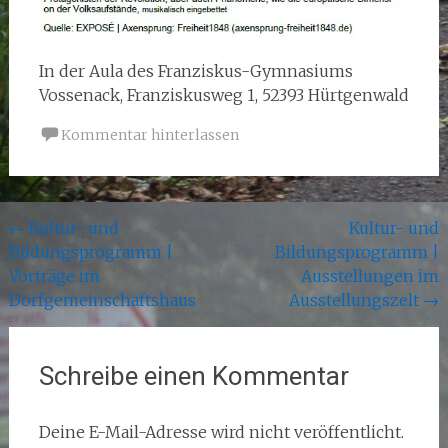
In der Aula des Franziskus-Gymnasiums
Vossenack, Franziskusweg 1, 52393 Hürtgenwald
Kommentar hinterlassen
Beitragsnavigation
←
Kultur- und
Kultur- und
Bildungsprogramm |
Bildungsprogramm |
Vorträge im
Ausstellungen im
Dorfgemeinschaftshaus
Ausstellungszelt
→
Schreibe einen Kommentar
Deine E-Mail-Adresse wird nicht veröffentlicht.