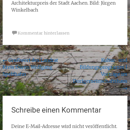
Architekturpreis der Stadt Aachen. Bild: Jürgen
Winkelbach
Kommentar hinterlassen
Beitragsnavigation
←
Grußwort des Landrat
Kultur- und
Kreis Düren Wolfgang
Bildungsprogramm |
Spelthahn
Vorträge im
Dorfgemeinschaftshaus
→
Schreibe einen Kommentar
Deine E-Mail-Adresse wird nicht veröffentlicht.